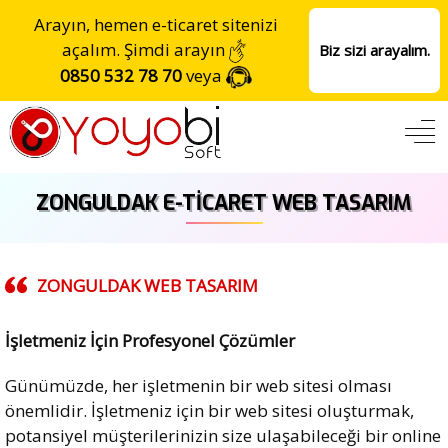
Arayın, hemen e-ticaret sitenizi
açalım. Şimdi arayın
Biz sizi arayalım.
0850 532 78 70
veya
ZONGULDAK E-TICARET WEB TASARIM
ZONGULDAK
WEB TASARIM
İşletmeniz İçin Profesyonel Çözümler
Günümüzde, her işletmenin bir web sitesi olması
önemlidir. İşletmeniz için bir web sitesi oluşturmak,
potansiyel müşterilerinizin size ulaşabileceği bir online