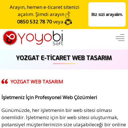
Arayın, hemen e-ticaret sitenizi
açalım. Şimdi arayın
Biz sizi arayalım.
0850 532 78 70
veya
YOZGAT E-TICARET WEB TASARIM
YOZGAT
WEB TASARIM
İşletmeniz İçin Profesyonel Web Çözümleri
Günümüzde, her işletmenin bir web sitesi olması
önemlidir. İşletmeniz için bir web sitesi oluşturmak,
potansiyel müşterilerinizin size ulaşabileceği bir online