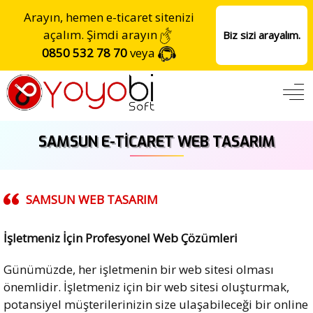
Arayın, hemen e-ticaret sitenizi
açalım. Şimdi arayın
Biz sizi arayalım.
0850 532 78 70
veya
SAMSUN E-TICARET WEB TASARIM
SAMSUN
WEB TASARIM
İşletmeniz İçin Profesyonel Web Çözümleri
Günümüzde, her işletmenin bir web sitesi olması
önemlidir. İşletmeniz için bir web sitesi oluşturmak,
potansiyel müşterilerinizin size ulaşabileceği bir online