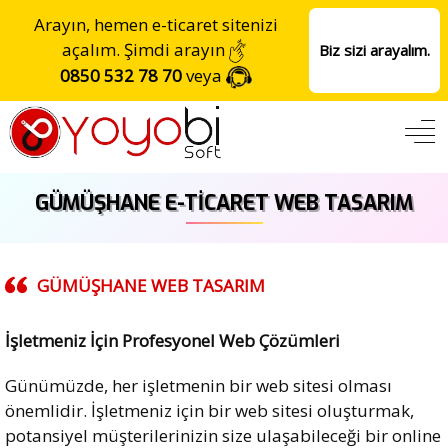
Arayın, hemen e-ticaret sitenizi
açalım. Şimdi arayın
Biz sizi arayalım.
0850 532 78 70
veya
GÜMÜŞHANE E-TICARET WEB TASARIM
GÜMÜŞHANE
WEB TASARIM
İşletmeniz İçin Profesyonel Web Çözümleri
Günümüzde, her işletmenin bir web sitesi olması
önemlidir. İşletmeniz için bir web sitesi oluşturmak,
potansiyel müşterilerinizin size ulaşabileceği bir online