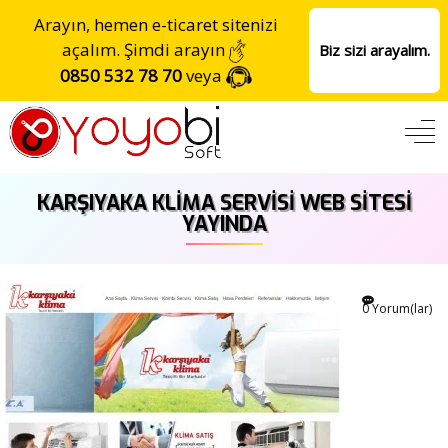
Arayın, hemen e-ticaret sitenizi
açalım. Şimdi arayın
Biz sizi arayalım.
0850 532 78 70
veya
KARŞIYAKA KLIMA SERVISI WEB SITESI
YAYINDA
29
0 Yorum(lar)
Eyl